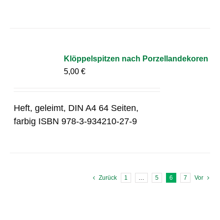
Klöppelspitzen nach Porzellandekoren
5,00
€
Heft, geleimt, DIN A4 64 Seiten,
farbig ISBN 978-3-934210-27-9
Zurück
1
…
5
6
7
Vor