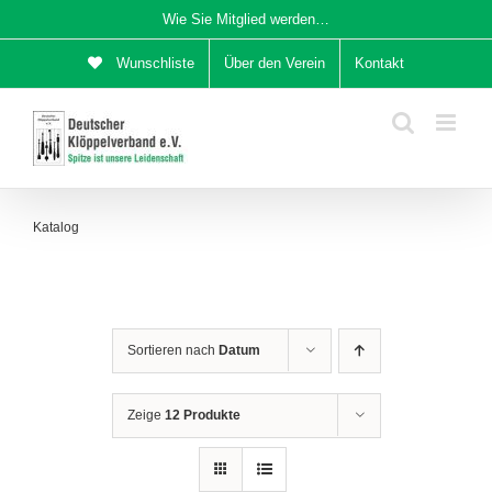
Zum
Wie Sie Mitglied werden…
Inhalt
Wunschliste
Über den Verein
Kontakt
springen
Katalog
Sortieren nach
Datum
Zeige
12 Produkte