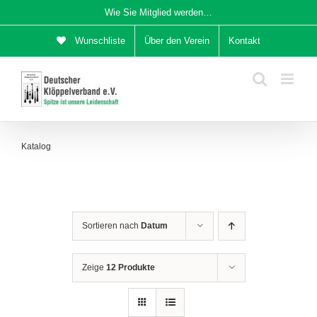
Zum
Wie Sie Mitglied werden…
Inhalt
Wunschliste
Über den Verein
Kontakt
springen
Katalog
Sortieren nach
Datum
Zeige
12 Produkte