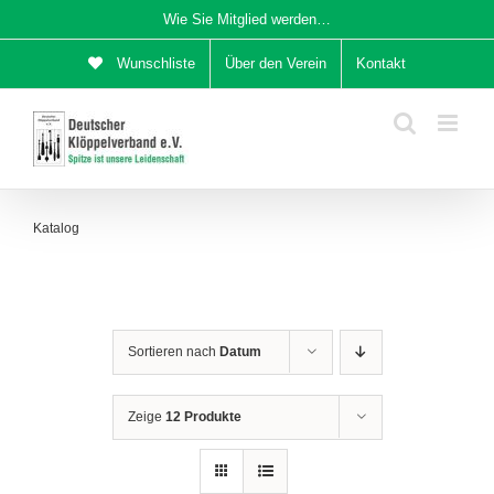
Zum
Wie Sie Mitglied werden…
Inhalt
Wunschliste
Über den Verein
Kontakt
springen
Katalog
Sortieren nach
Datum
Zeige
12 Produkte