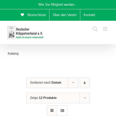
Zum
Wie Sie Mitglied werden…
Inhalt
Wunschliste
Über den Verein
Kontakt
springen
Katalog
Sortieren nach
Datum
Zeige
12 Produkte