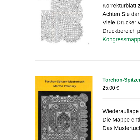
Korrekturblatt
Achten Sie dar
Viele Drucker v
Druckbereich pa
Kongressmappe 
Torchon-Spitze
25,00
€
Wiederauflage
Die Mappe enth
Das Mustertuch