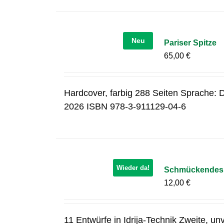
Neu
Pariser Spitze
65,00
€
Hardcover, farbig 288 Seiten Sprache: D
2026 ISBN 978-3-911129-04-6
Wieder da!
Schmückendes in
12,00
€
11 Entwürfe in Idrija-Technik Zweite, u