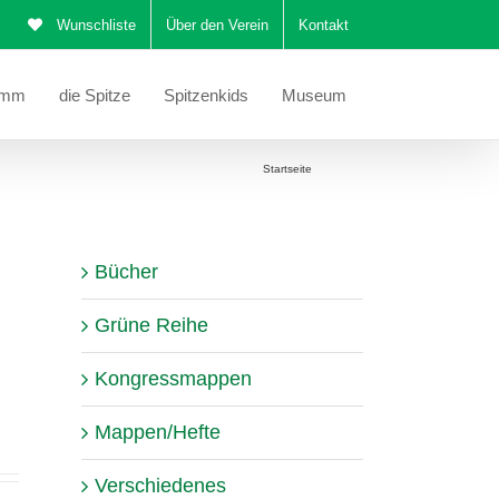
Wunschliste
Über den Verein
Kontakt
amm
die Spitze
Spitzenkids
Museum
Sie befinden sich hier:
Startseite
Katalog
Bücher
Grüne Reihe
Kongressmappen
Mappen/Hefte
Verschiedenes