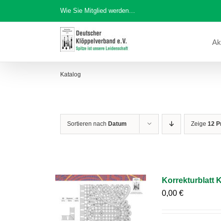
Zum
Wie Sie Mitglied werden…
Inhalt
springen
Ak
Katalog
Sortieren nach
Datum
Zeige
12 P
Korrekturblatt
0,00
€