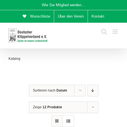
Zum
Wie Sie Mitglied werden…
Inhalt
Wunschliste
Über den Verein
Kontakt
springen
Katalog
Sortieren nach
Datum
Zeige
12 Produkte