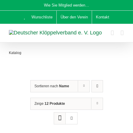
Zum
Wie Sie Mitglied werden…
Inhalt
Wunschliste
Über den Verein
Kontakt
springen
Katalog
Sortieren nach
Name
Zeige
12 Produkte