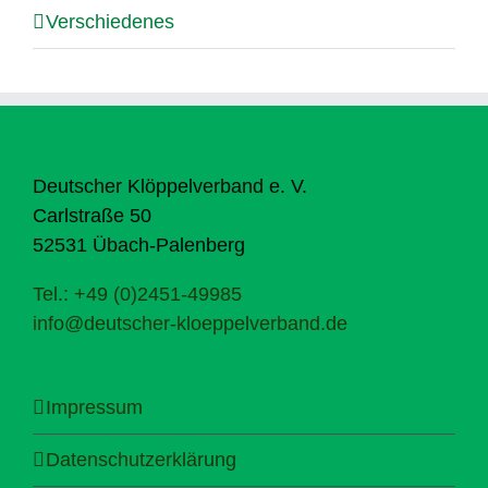
Verschiedenes
Deutscher Klöppelverband e. V.
Carlstraße 50
52531 Übach-Palenberg
Tel.: +49 (0)2451-49985
info@deutscher-kloeppelverband.de
Impressum
Datenschutzerklärung