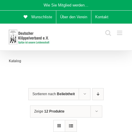
Zum
Wie Sie Mitglied werden…
Inhalt
Wunschliste
Über den Verein
Kontakt
springen
Katalog
Sortieren nach
Beliebtheit
Zeige
12 Produkte