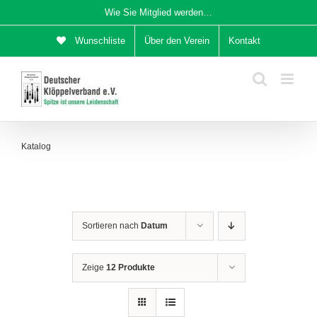
Zum
Wie Sie Mitglied werden…
Inhalt
Wunschliste
Über den Verein
Kontakt
springen
Katalog
Sortieren nach
Datum
Zeige
12 Produkte