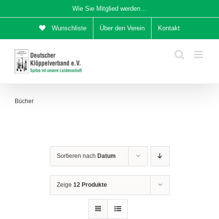
Zum
Wie Sie Mitglied werden…
Inhalt
Wunschliste
Über den Verein
Kontakt
springen
Bücher
Sortieren nach
Datum
Zeige
12 Produkte