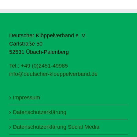
Deutscher Klöppelverband e. V.
Carlstraße 50
52531 Übach-Palenberg
Tel.: +49 (0)2451-49985
info@deutscher-kloeppelverband.de
Impressum
Datenschutzerklärung
Datenschutzerklärung Social Media