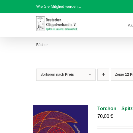
Zum
Wie Sie Mitglied werden…
Inhalt
springen
Ak
Bücher
Sortieren nach
Preis
Zeige
12 P
Torchon – Spitz
70,00
€