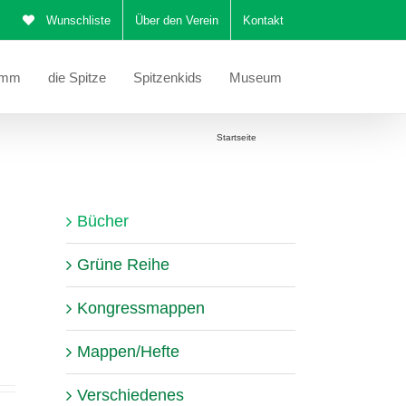
Wunschliste
Über den Verein
Kontakt
amm
die Spitze
Spitzenkids
Museum
Sie befinden sich hier:
Startseite
Bücher
Bücher
Grüne Reihe
Kongressmappen
Mappen/Hefte
Verschiedenes