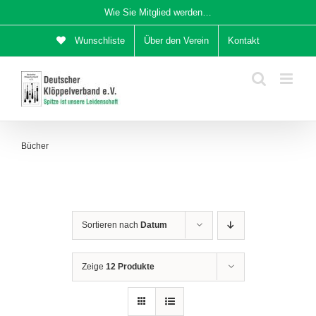
Zum
Wie Sie Mitglied werden…
Inhalt
Wunschliste
Über den Verein
Kontakt
springen
Bücher
Sortieren nach
Datum
Zeige
12 Produkte