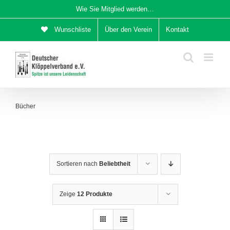
Zum
Wie Sie Mitglied werden…
Inhalt
Wunschliste
Über den Verein
Kontakt
springen
Bücher
Sortieren nach
Beliebtheit
Zeige
12 Produkte