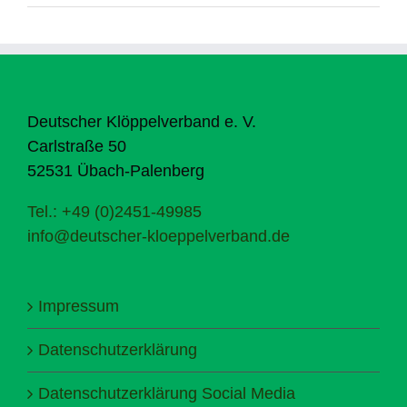
Deutscher Klöppelverband e. V.
Carlstraße 50
52531 Übach-Palenberg
Tel.: +49 (0)2451-49985
info@deutscher-kloeppelverband.de
Impressum
Datenschutzerklärung
Datenschutzerklärung Social Media