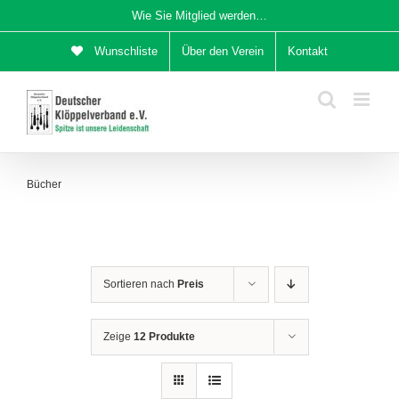
Zum
Wie Sie Mitglied werden…
Inhalt
Wunschliste
Über den Verein
Kontakt
springen
Bücher
Sortieren nach
Preis
Zeige
12 Produkte