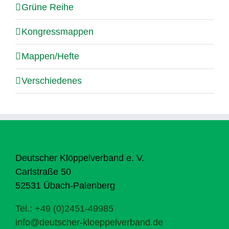
Grüne Reihe
Kongressmappen
Mappen/Hefte
Verschiedenes
Deutscher Klöppelverband e. V.
Carlstraße 50
52531 Übach-Palenberg
Tel.: +49 (0)2451-49985
info@deutscher-kloeppelverband.de