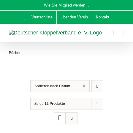
Zum
Wie Sie Mitglied werden…
Inhalt
Wunschliste
Über den Verein
Kontakt
springen
Bücher
Sortieren nach
Datum
Zeige
12 Produkte