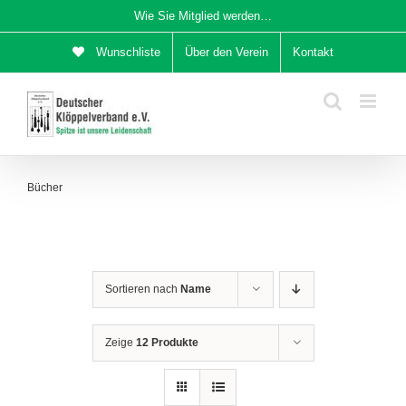
Zum
Wie Sie Mitglied werden…
Inhalt
Wunschliste
Über den Verein
Kontakt
springen
Bücher
Sortieren nach
Name
Zeige
12 Produkte