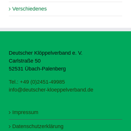
Verschiedenes
Deutscher Klöppelverband e. V.
Carlstraße 50
52531 Übach-Palenberg
Tel.: +49 (0)2451-49985
info@deutscher-kloeppelverband.de
Impressum
Datenschutzerklärung