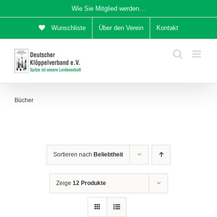
Zum
Wie Sie Mitglied werden…
Inhalt
Wunschliste
Über den Verein
Kontakt
springen
Bücher
Sortieren nach
Beliebtheit
Zeige
12 Produkte