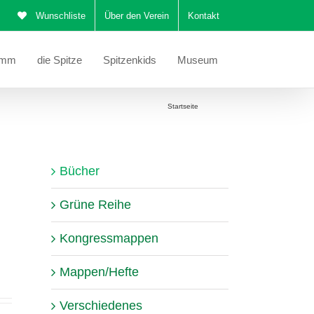
Wunschliste
Über den Verein
Kontakt
amm
die Spitze
Spitzenkids
Museum
Sie befinden sich hier:
Startseite
Bücher
Bücher
Grüne Reihe
Kongressmappen
Mappen/Hefte
Verschiedenes