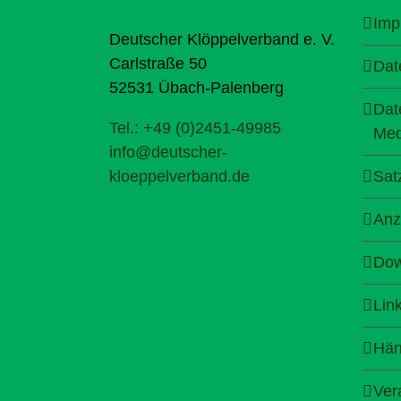
Imp
Deutscher Klöppelverband e. V.
Carlstraße 50
Dat
52531 Übach-Palenberg
Dat
Tel.: +49 (0)2451-49985
Med
info@deutscher-
kloeppelverband.de
Sat
Anz
Dow
Lin
Hän
Ver