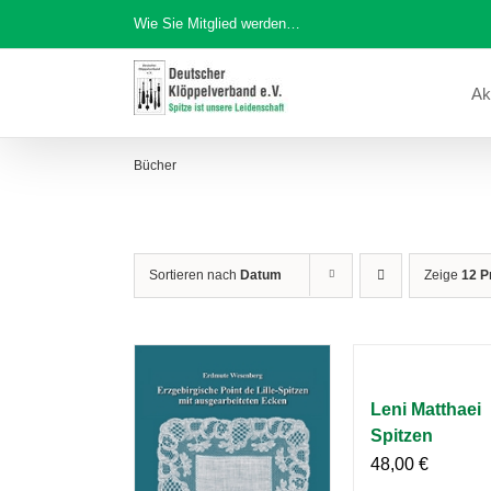
Zum
Wie Sie Mitglied werden…
Inhalt
springen
Ak
Bücher
Sortieren nach
Datum
Zeige
12 P
Leni Matthaei
Spitzen
48,00
€