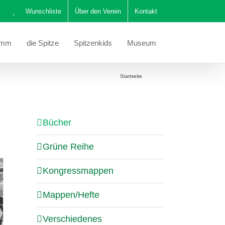
Wunschliste
Über den Verein
Kontakt
amm
die Spitze
Spitzenkids
Museum
Sie befinden sich hier:
Startseite
Bücher
Bücher
Grüne Reihe
Kongressmappen
Mappen/Hefte
Verschiedenes