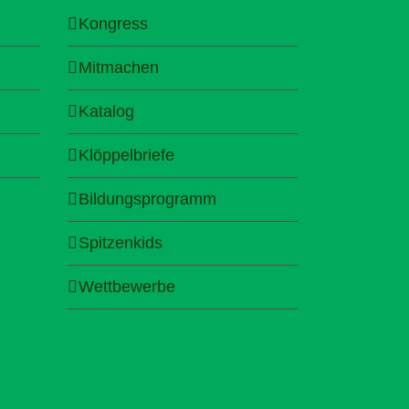
Kongress
Mitmachen
Katalog
Klöppelbriefe
Bildungsprogramm
Spitzenkids
Wettbewerbe