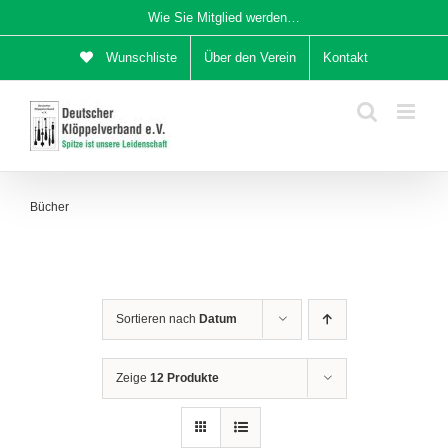
Zum
Wie Sie Mitglied werden…
Inhalt
Wunschliste
Über den Verein
Kontakt
springen
Bücher
Sortieren nach
Datum
Zeige
12 Produkte