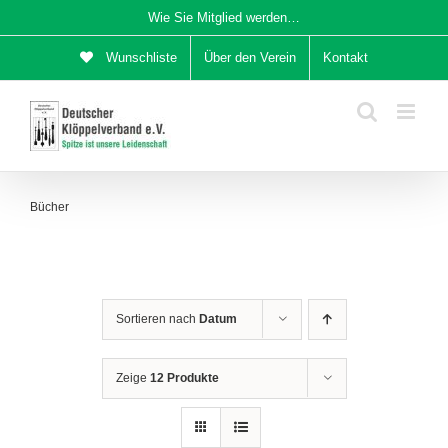
Zum
Wie Sie Mitglied werden…
Inhalt
Wunschliste
Über den Verein
Kontakt
springen
Bücher
Sortieren nach
Datum
Zeige
12 Produkte