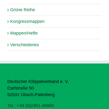
Grüne Reihe
Kongressmappen
Mappen/Hefte
Verschiedenes
Deutscher Klöppelverband e. V.
Carlstraße 50
52531 Übach-Palenberg
Tel.: +49 (0)2451-49985