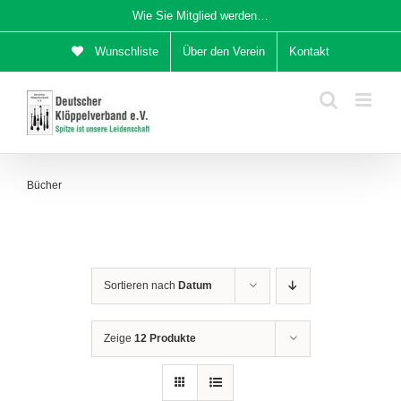
Zum
Wie Sie Mitglied werden…
Inhalt
Wunschliste
Über den Verein
Kontakt
springen
Bücher
Sortieren nach
Datum
Zeige
12 Produkte