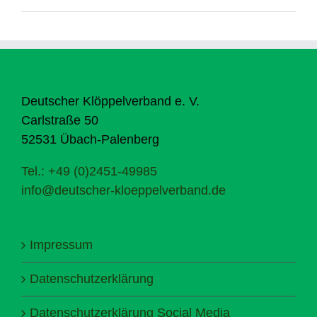
Deutscher Klöppelverband e. V.
Carlstraße 50
52531 Übach-Palenberg
Tel.: +49 (0)2451-49985
info@deutscher-kloeppelverband.de
Impressum
Datenschutzerklärung
Datenschutzerklärung Social Media