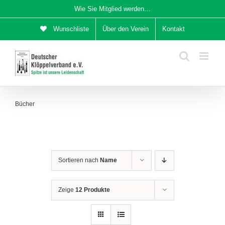
Zum
Wie Sie Mitglied werden…
Inhalt
Wunschliste
Über den Verein
Kontakt
springen
Bücher
Sortieren nach
Name
Zeige
12 Produkte