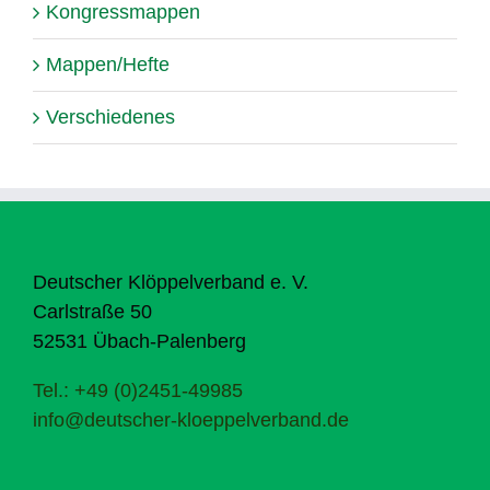
Kongressmappen
Mappen/Hefte
Verschiedenes
Deutscher Klöppelverband e. V.
Carlstraße 50
52531 Übach-Palenberg
Tel.: +49 (0)2451-49985
info@deutscher-kloeppelverband.de