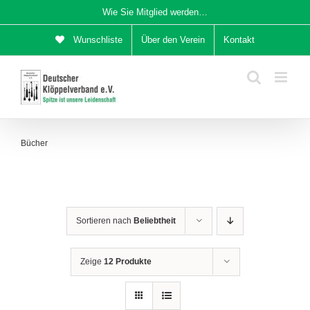
Zum
Wie Sie Mitglied werden…
Inhalt
Wunschliste
Über den Verein
Kontakt
springen
Bücher
Sortieren nach
Beliebtheit
Zeige
12 Produkte