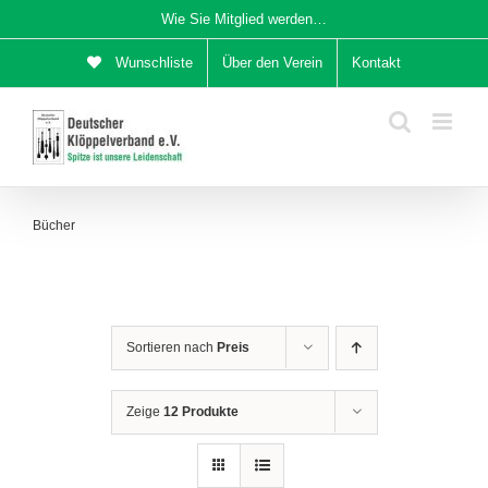
Zum
Wie Sie Mitglied werden…
Inhalt
Wunschliste
Über den Verein
Kontakt
springen
Bücher
Sortieren nach
Preis
Zeige
12 Produkte