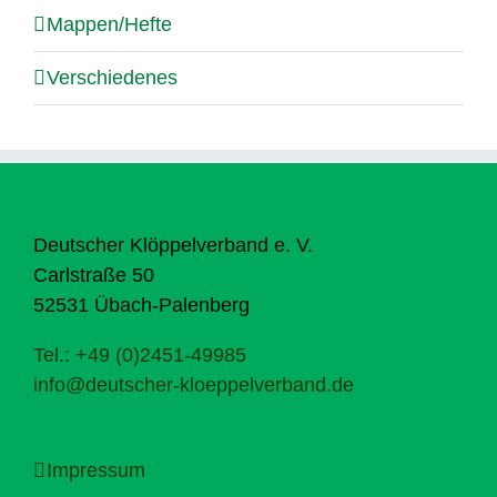
Mappen/Hefte
Verschiedenes
Deutscher Klöppelverband e. V.
Carlstraße 50
52531 Übach-Palenberg
Tel.: +49 (0)2451-49985
info@deutscher-kloeppelverband.de
Impressum