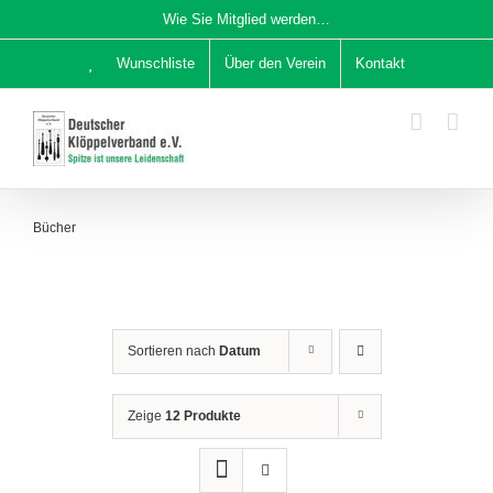
Zum
Wie Sie Mitglied werden…
Inhalt
Wunschliste
Über den Verein
Kontakt
springen
Bücher
Sortieren nach
Datum
Zeige
12 Produkte