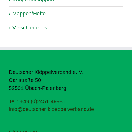
Mappen/Hefte
Verschiedenes
Deutscher Klöppelverband e. V.
Carlstraße 50
52531 Übach-Palenberg
Tel.: +49 (0)2451-49985
info@deutscher-kloeppelverband.de
Impressum