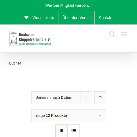
Zum
Wie Sie Mitglied werden…
Inhalt
Wunschliste
Über den Verein
Kontakt
springen
Bücher
Sortieren nach
Datum
Zeige
12 Produkte