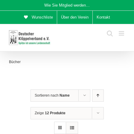
Zum
Wie Sie Mitglied werden…
Inhalt
Wunschliste
Über den Verein
Kontakt
springen
Bücher
Sortieren nach
Name
Zeige
12 Produkte