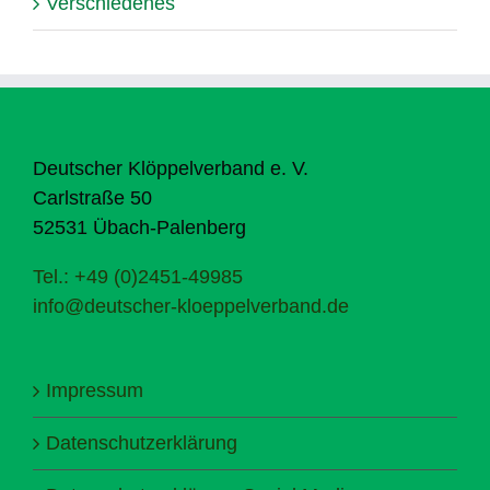
Verschiedenes
Deutscher Klöppelverband e. V.
Carlstraße 50
52531 Übach-Palenberg
Tel.: +49 (0)2451-49985
info@deutscher-kloeppelverband.de
Impressum
Datenschutzerklärung