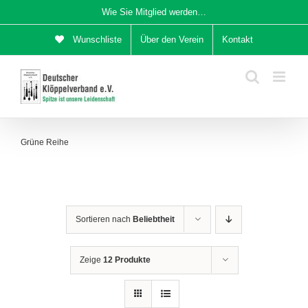
Zum
Wie Sie Mitglied werden…
Inhalt
Wunschliste
Über den Verein
Kontakt
springen
Grüne Reihe
Sortieren nach
Beliebtheit
Zeige
12 Produkte