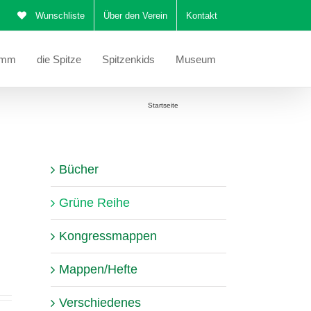
Wunschliste
Über den Verein
Kontakt
amm
die Spitze
Spitzenkids
Museum
Sie befinden sich hier:
Startseite
Grüne Reihe
Bücher
Grüne Reihe
Kongressmappen
Mappen/Hefte
Verschiedenes