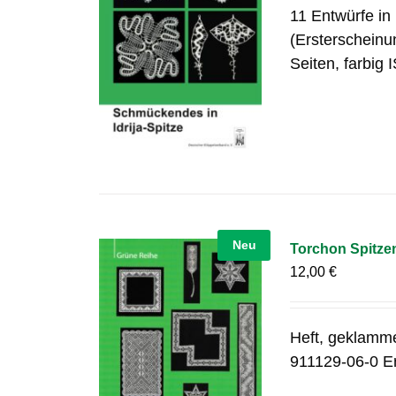
11 Entwürfe in
(Ersterscheinu
Seiten, farbig
Neu
Torchon Spitze
12,00
€
Heft, geklamme
911129-06-0 Er