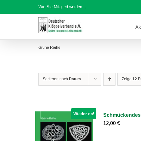
Zum
Wie Sie Mitglied werden…
Inhalt
springen
Ak
Grüne Reihe
Sortieren nach
Datum
Zeige
12 P
Wieder da!
Schmückendes in
12,00
€