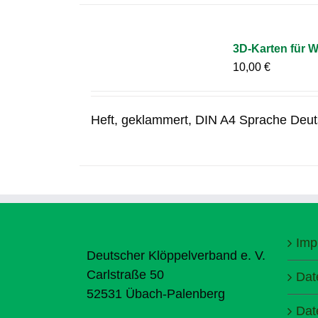
3D-Karten für 
10,00
€
Heft, geklammert, DIN A4 Sprache Deut
Imp
Deutscher Klöppelverband e. V.
Carlstraße 50
Dat
52531 Übach-Palenberg
Dat