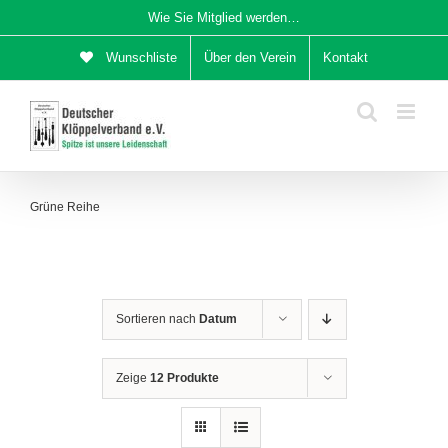
Zum
Wie Sie Mitglied werden…
Inhalt
Wunschliste
Über den Verein
Kontakt
springen
Grüne Reihe
Sortieren nach
Datum
Zeige
12 Produkte