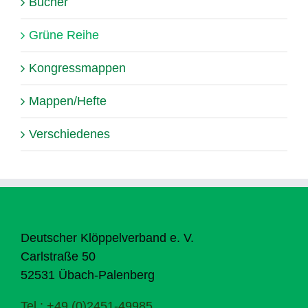
Bücher
Grüne Reihe
Kongressmappen
Mappen/Hefte
Verschiedenes
Deutscher Klöppelverband e. V.
Carlstraße 50
52531 Übach-Palenberg
Tel.: +49 (0)2451-49985