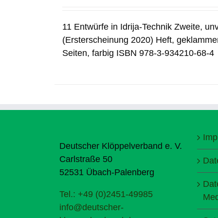
11 Entwürfe in Idrija-Technik Zweite, u
(Ersterscheinung 2020) Heft, geklamme
Seiten, farbig ISBN 978-3-934210-68-4
Imp
Deutscher Klöppelverband e. V.
Carlstraße 50
Dat
52531 Übach-Palenberg
Dat
Tel.: +49 (0)2451-49985
Med
info@deutscher-