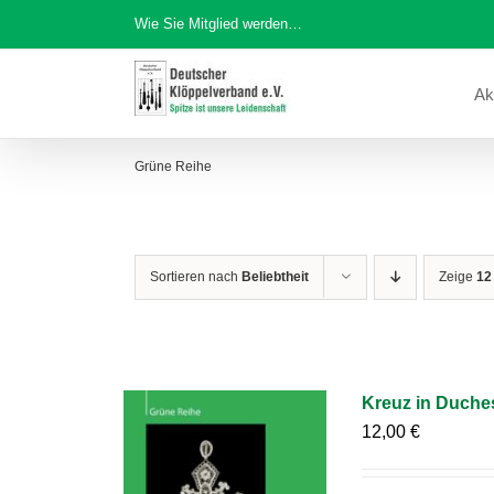
Zum
Wie Sie Mitglied werden…
Inhalt
springen
Ak
Grüne Reihe
Sortieren nach
Beliebtheit
Zeige
12
Kreuz in Duche
12,00
€