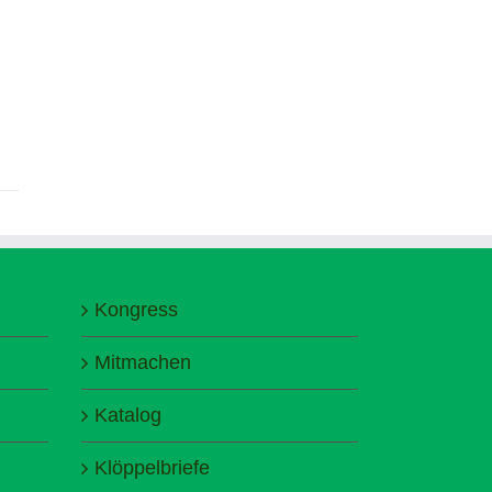
Kongress
Mitmachen
Katalog
Klöppelbriefe