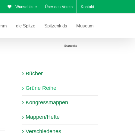
Wunschliste
Über den Verein
Kontakt
amm
die Spitze
Spitzenkids
Museum
Sie befinden sich hier:
Startseite
Grüne Reihe
Bücher
Grüne Reihe
Kongressmappen
Mappen/Hefte
Verschiedenes