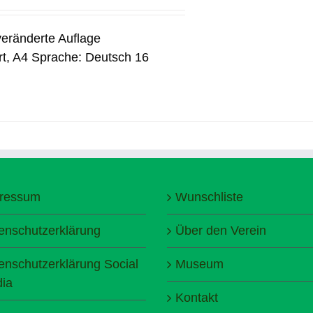
nveränderte Auflage
rt, A4 Sprache: Deutsch 16
ressum
Wunschliste
enschutzerklärung
Über den Verein
enschutzerklärung Social
Museum
ia
Kontakt