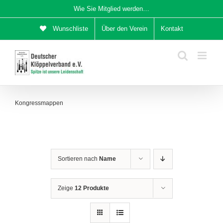
Zum
Wie Sie Mitglied werden…
Inhalt
Wunschliste
Über den Verein
Kontakt
springen
Kongressmappen
Sortieren nach
Name
Zeige
12 Produkte