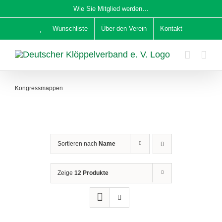
Zum
Wie Sie Mitglied werden…
Inhalt
Wunschliste
Über den Verein
Kontakt
springen
Kongressmappen
Sortieren nach
Name
Zeige
12 Produkte