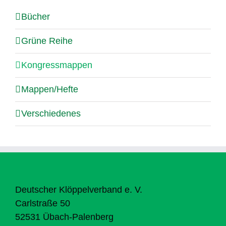
Bücher
Grüne Reihe
Kongressmappen
Mappen/Hefte
Verschiedenes
Deutscher Klöppelverband e. V.
Carlstraße 50
52531 Übach-Palenberg