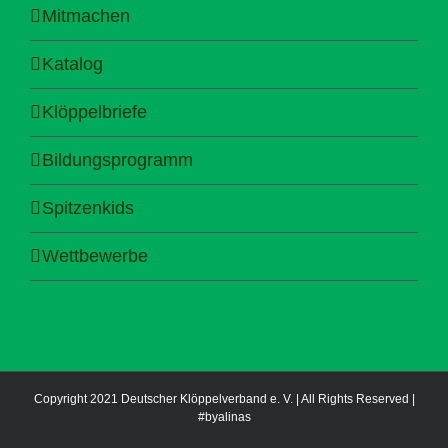
Mitmachen
Katalog
Klöppelbriefe
Bildungsprogramm
Spitzenkids
Wettbewerbe
Copyright 2021 Deutscher Klöppelverband e. V. | All Rights Reserved |
#byalinas