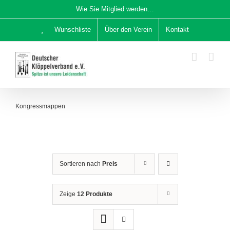
Zum
Wie Sie Mitglied werden…
Inhalt
Wunschliste
Über den Verein
Kontakt
springen
Kongressmappen
Sortieren nach
Preis
Zeige
12 Produkte