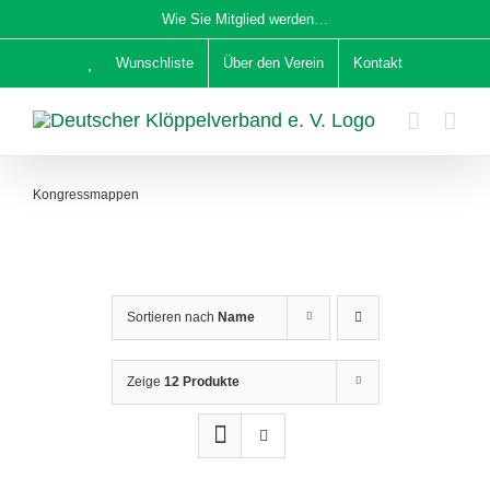
Zum
Wie Sie Mitglied werden…
Inhalt
Wunschliste
Über den Verein
Kontakt
springen
Kongressmappen
Sortieren nach
Name
Zeige
12 Produkte