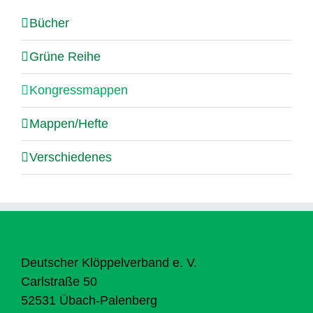
Bücher
Grüne Reihe
Kongressmappen
Mappen/Hefte
Verschiedenes
Deutscher Klöppelverband e. V.
Carlstraße 50
52531 Übach-Palenberg