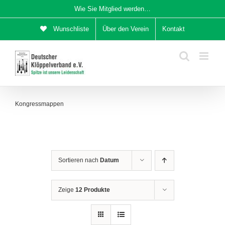
Zum
Wie Sie Mitglied werden…
Inhalt
Wunschliste
Über den Verein
Kontakt
springen
Kongressmappen
Sortieren nach
Datum
Zeige
12 Produkte