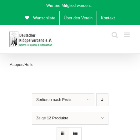
Zum
Wie Sie Mitglied werden…
Inhalt
Wunschliste
Über den Verein
Kontakt
springen
Mappen/Hefte
Sortieren nach
Preis
Zeige
12 Produkte