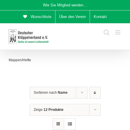
Zum
Wie Sie Mitglied werden…
Inhalt
Wunschliste
Über den Verein
Kontakt
springen
Mappen/Hefte
Sortieren nach
Name
Zeige
12 Produkte