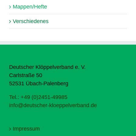
Mappen/Hefte
Verschiedenes
Deutscher Klöppelverband e. V.
Carlstraße 50
52531 Übach-Palenberg
Tel.: +49 (0)2451-49985
info@deutscher-kloeppelverband.de
Impressum