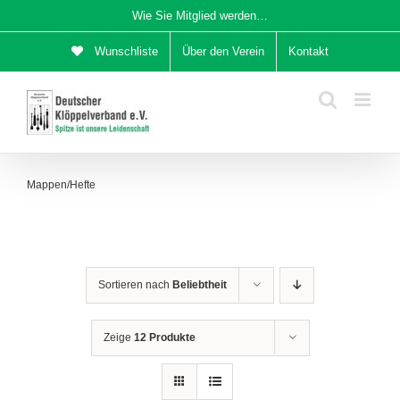
Zum
Wie Sie Mitglied werden…
Inhalt
Wunschliste
Über den Verein
Kontakt
springen
Mappen/Hefte
Sortieren nach
Beliebtheit
Zeige
12 Produkte