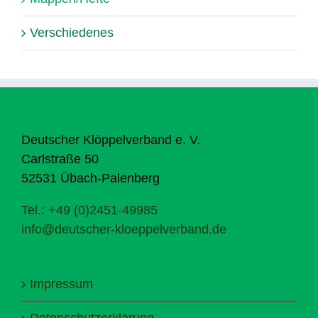
Verschiedenes
Deutscher Klöppelverband e. V.
Carlstraße 50
52531 Übach-Palenberg
Tel.: +49 (0)2451-49985
info@deutscher-kloeppelverband.de
Impressum
Datenschutzerklärung