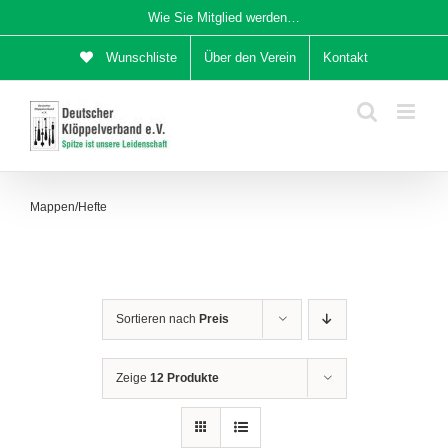
Zum
Wie Sie Mitglied werden…
Inhalt
Wunschliste
Über den Verein
Kontakt
springen
Mappen/Hefte
Sortieren nach
Preis
Zeige
12 Produkte