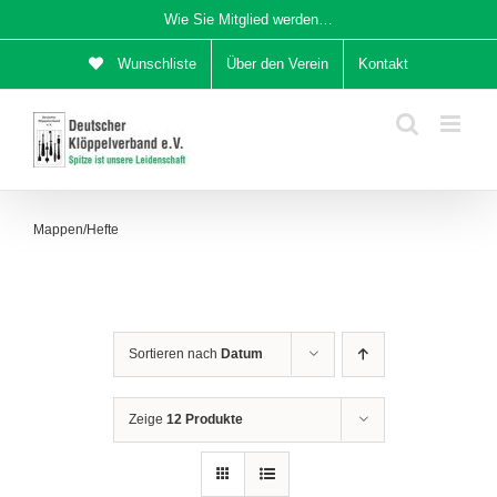
Zum
Wie Sie Mitglied werden…
Inhalt
Wunschliste
Über den Verein
Kontakt
springen
Mappen/Hefte
Sortieren nach
Datum
Zeige
12 Produkte