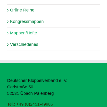
Grüne Reihe
Kongressmappen
Mappen/Hefte
Verschiedenes
Deutscher Klöppelverband e. V.
Carlstraße 50
52531 Übach-Palenberg
Tel.: +49 (0)2451-49985