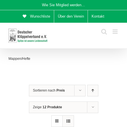
Zum
Wie Sie Mitglied werden…
Inhalt
Wunschliste
Über den Verein
Kontakt
springen
Mappen/Hefte
Sortieren nach
Preis
Zeige
12 Produkte