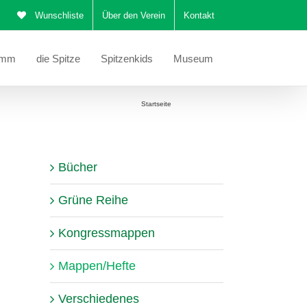
Wunschliste
Über den Verein
Kontakt
amm
die Spitze
Spitzenkids
Museum
Sie befinden sich hier:
Startseite
Mappen/Hefte
Bücher
Grüne Reihe
Kongressmappen
Mappen/Hefte
Verschiedenes