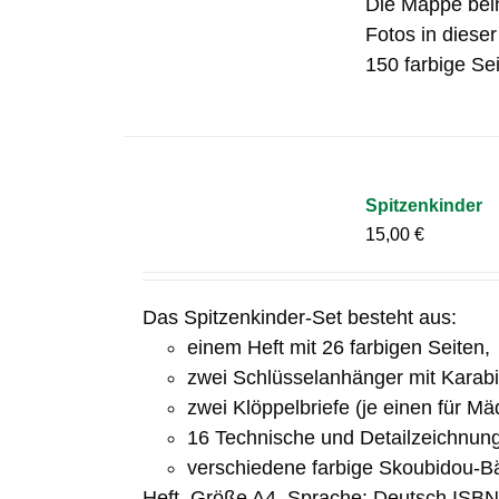
Die Mappe bein
Fotos in diese
150 farbige Sei
Spitzenkinder
15,00
€
Das Spitzenkinder-Set besteht aus:
einem Heft mit 26 farbigen Seiten,
zwei Schlüsselanhänger mit Karab
zwei Klöppelbriefe (je einen für M
16 Technische und Detailzeichnun
verschiedene farbige Skoubidou-B
Heft, Größe A4, Sprache: Deutsch ISB