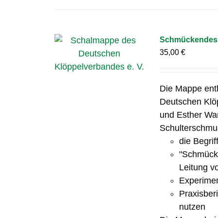
Schmückendes 
35,00
€
Die Mappe ent
Deutschen Klöp
und Esther Wa
Schulterschmuc
die Begrif
"Schmücke
Leitung v
Experimen
Praxisber
nutzen