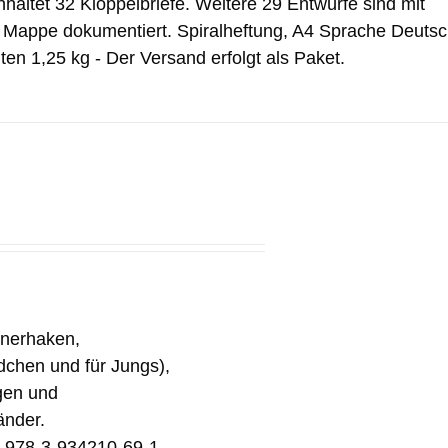
haltet 32 Klöppelbriefe. Weitere 29 Entwürfe sind mit
r Mappe dokumentiert. Spiralheftung, A4 Sprache Deuts
ten 1,25 kg - Der Versand erfolgt als Paket.
inerhaken,
ädchen und für Jungs),
gen und
änder.
N 978-3-934210-69-1