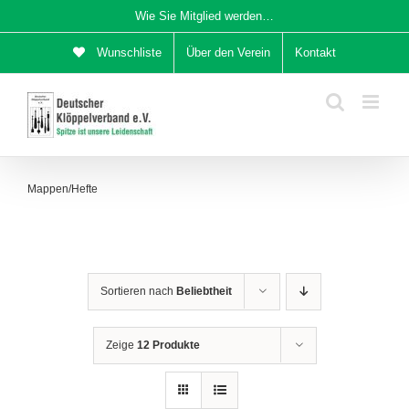
Zum
Wie Sie Mitglied werden…
Inhalt
Wunschliste
Über den Verein
Kontakt
springen
Mappen/Hefte
Sortieren nach
Beliebtheit
Zeige
12 Produkte