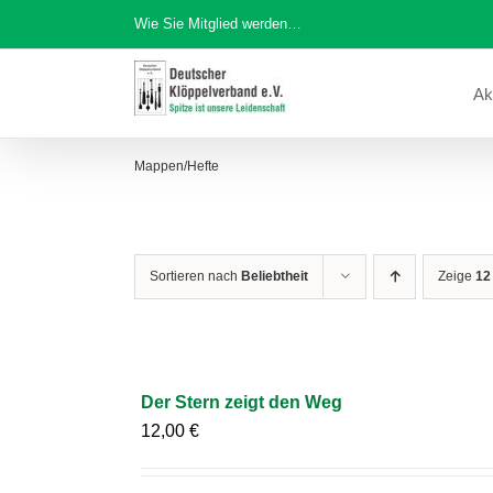
Zum
Wie Sie Mitglied werden…
Inhalt
springen
Ak
Mappen/Hefte
Sortieren nach
Beliebtheit
Zeige
12
Der Stern zeigt den Weg
12,00
€