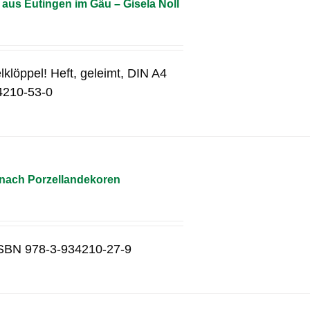
aus Eutingen im Gäu – Gisela Noll
lklöppel! Heft, geleimt, DIN A4
4210-53-0
 nach Porzellandekoren
g ISBN 978-3-934210-27-9