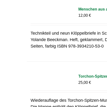
Menschen aus a
12,00
€
Technikteil und neun Klöppelbriefe in S
Yolande Beeckman. Heft, geklammert, 
Seiten, farbig ISBN 978-3934210-53-0
Torchon-Spitze
25,00
€
Wiederauflage des Torchon-Spitzen-Mus
Die Mappe enthält den Klöppelbrief, die