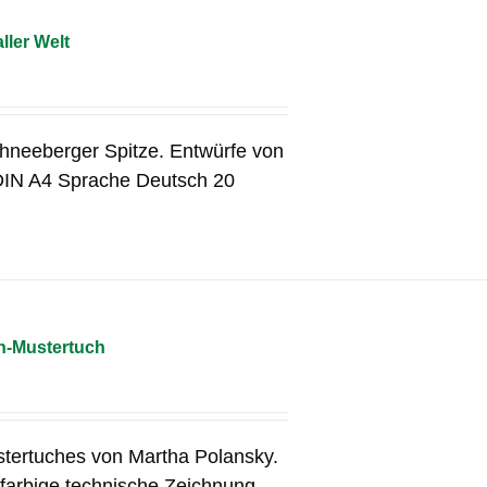
ller Welt
chneeberger Spitze. Entwürfe von
DIN A4 Sprache Deutsch 20
n-Mustertuch
tertuches von Martha Polansky.
 farbige technische Zeichnung.