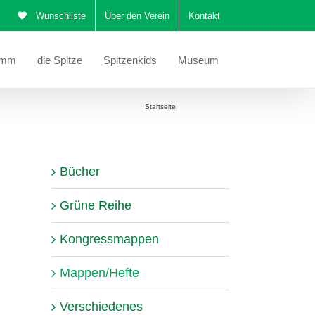
Wunschliste
Über den Verein
Kontakt
amm
die Spitze
Spitzenkids
Museum
Sie befinden sich hier:
Startseite
Mappen/Hefte
Bücher
Grüne Reihe
Kongressmappen
Mappen/Hefte
Verschiedenes