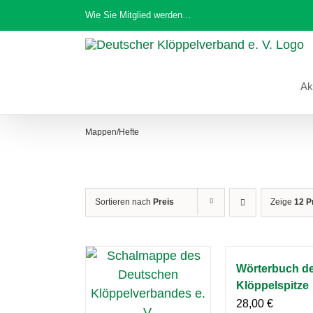
Zum
Wie Sie Mitglied werden…
Inhalt
springen
Ak
Mappen/Hefte
Sortieren nach
Preis
Zeige
12 P
Wörterbuch d
Klöppelspitze
28,00
€