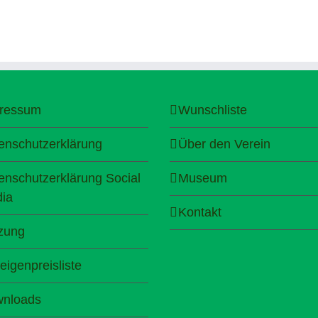
ressum
Wunschliste
enschutzerklärung
Über den Verein
enschutzerklärung Social
Museum
ia
Kontakt
zung
eigenpreisliste
nloads