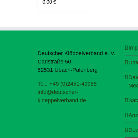
0,00
€
Imp
Deutscher Klöppelverband e. V.
Carlstraße 50
Dat
52531 Übach-Palenberg
Dat
Tel.: +49 (0)2451-49985
Med
info@deutscher-
kloeppelverband.de
Sat
Anz
Dow