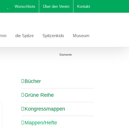
Wunschliste
Über den Verein
Kontakt
amm
die Spitze
Spitzenkids
Museum
Sie befinden sich hier:
Startseite
Mappen/Hefte
Bücher
Grüne Reihe
Kongressmappen
Mappen/Hefte