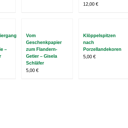
12,00
€
iergang
Vom
Klöppelspitzen
Geschenkpapier
nach
ie –
zum Flandern-
Porzellandekoren
r
Getier – Gisela
5,00
€
Schläfer
5,00
€