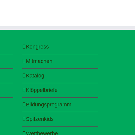
Kongress
Mitmachen
Katalog
Klöppelbriefe
Bildungsprogramm
Spitzenkids
Wettbewerbe