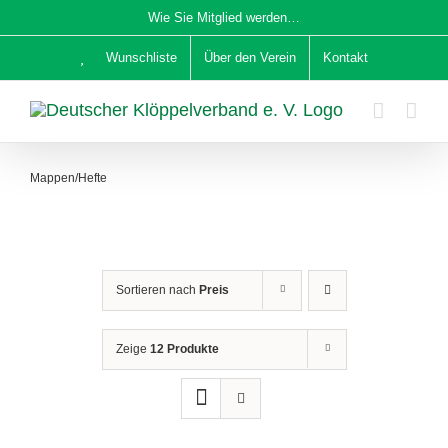
Zum
Wie Sie Mitglied werden…
Inhalt
Wunschliste
Über den Verein
Kontakt
springen
Mappen/Hefte
Sortieren nach
Preis
Zeige
12 Produkte