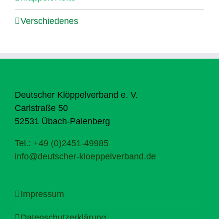
Verschiedenes
Deutscher Klöppelverband e. V.
Carlstraße 50
52531 Übach-Palenberg
Tel.: +49 (0)2451-49985
info@deutscher-kloeppelverband.de
Impressum
Datenschutzerklärung