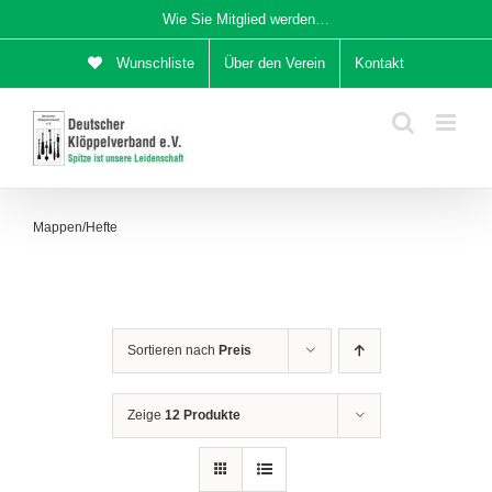
Zum
Wie Sie Mitglied werden…
Inhalt
Wunschliste
Über den Verein
Kontakt
springen
Mappen/Hefte
Sortieren nach
Preis
Zeige
12 Produkte