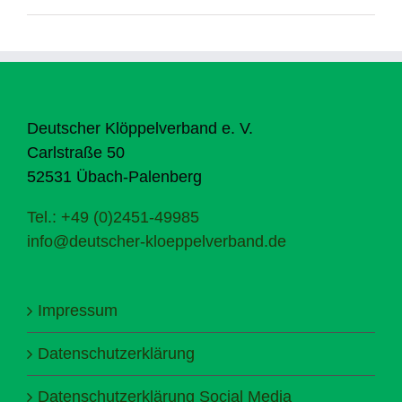
Deutscher Klöppelverband e. V.
Carlstraße 50
52531 Übach-Palenberg
Tel.: +49 (0)2451-49985
info@deutscher-kloeppelverband.de
Impressum
Datenschutzerklärung
Datenschutzerklärung Social Media