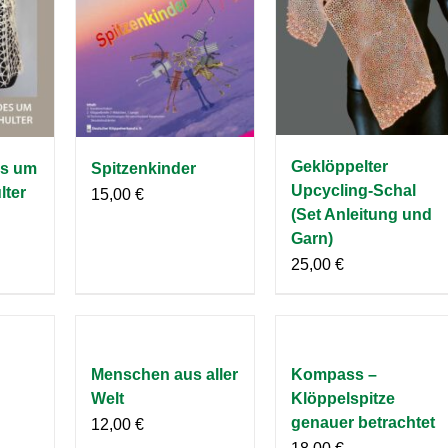
Geklöppelter
s um
Spitzenkinder
Upcycling-Schal
lter
15,00
€
(Set Anleitung und
Garn)
25,00
€
Menschen aus aller
Kompass –
Welt
Klöppelspitze
genauer betrachtet
12,00
€