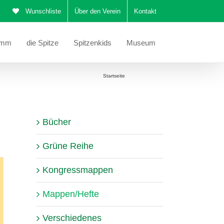
Wunschliste
Über den Verein
Kontakt
amm
die Spitze
Spitzenkids
Museum
Sie befinden sich hier:
Startseite
Mappen/Hefte
Bücher
Grüne Reihe
Kongressmappen
Mappen/Hefte
Verschiedenes