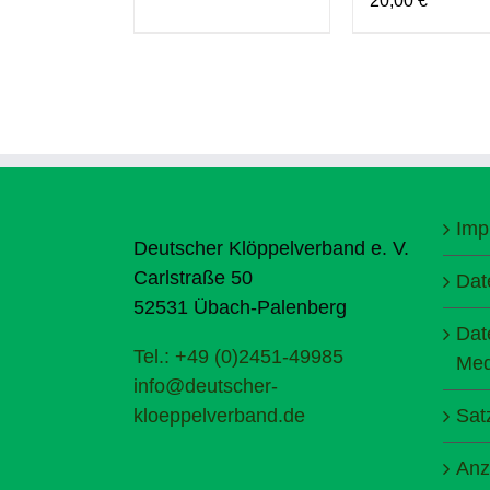
20,00
€
Imp
Deutscher Klöppelverband e. V.
Carlstraße 50
Dat
52531 Übach-Palenberg
Dat
Tel.: +49 (0)2451-49985
Med
info@deutscher-
kloeppelverband.de
Sat
Anz