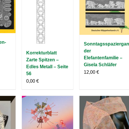
en-
Sonntagsspazierga
der
Korrekturblatt
Elefantenfamilie –
Zarte Spitzen –
Gisela Schläfer
Edles Metall – Seite
12,00
€
56
0,00
€