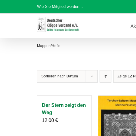
Zum
Wie Sie Mitglied werden…
Inhalt
springen
Ak
Mappen/Hefte
Sortieren nach
Datum
Zeige
12 P
Der Stern zeigt den
Weg
12,00
€