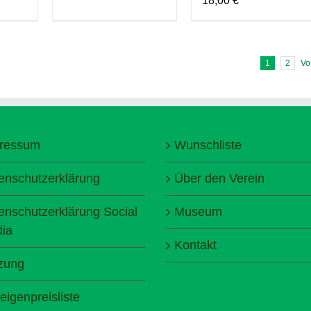
18,00
€
1
2
Vo
ressum
Wunschliste
enschutzerklärung
Über den Verein
enschutzerklärung Social
Museum
ia
Kontakt
zung
eigenpreisliste